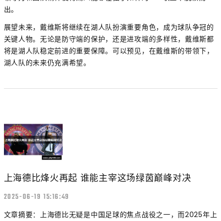
出。
展望未来，戴维斯将继续在湖人队扮演重要角色，成为球队争冠的
关键人物。无论是防守端的保护，还是进攻端的多样性，戴维斯都
将是湖人队稳定前进的重要保障。可以预见，在戴维斯的带领下，
湖人队的未来仍充满希望。
上海德比烽火再起 谁能主宰这场绿茵巅峰对决
2025-06-19 15:16:49
文章摘要：上海德比无疑是中国足球的焦点战役之一，而2025年上