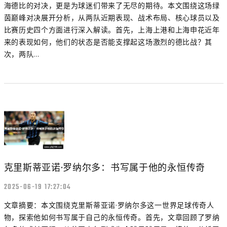
海德比的对决，更是为球迷们带来了无尽的期待。本文围绕这场绿
茵巅峰对决展开分析，从两队近期表现、战术布局、核心球员以及
比赛历史四个方面进行深入解读。首先，上海上港和上海申花近年
来的表现如何，他们的状态是否能支撑起这场激烈的德比战？其
次，两队...
克里斯蒂亚诺·罗纳尔多：书写属于他的永恒传奇
2025-06-19 17:27:04
文章摘要：本文围绕克里斯蒂亚诺·罗纳尔多这一世界足球传奇人
物，探索他如何书写属于自己的永恒传奇。首先，文章回顾了罗纳