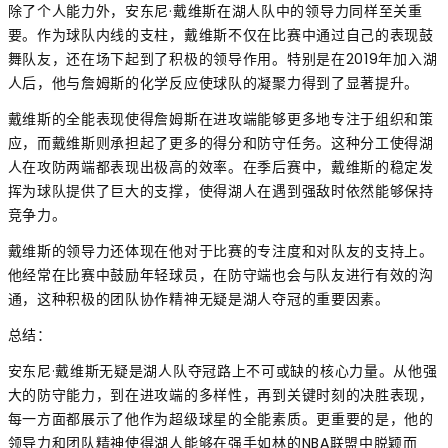
除了个人能力外，安东尼·戴维斯在湖人队中的领导力同样至关重
要。作为球队内线的支柱，戴维斯不仅在比赛中通过自己的表现鼓
舞队友，还在场下起到了积极的领导作用。特别是在2019年加入湖
人后，他与詹姆斯的化学反应使球队的凝聚力得到了显著提升。
戴维斯的全能表现使得詹姆斯在进攻端能够更多地专注于组织和策
应，而戴维斯则承担起了更多的得分和防守任务。这种分工使得湖
人在攻防两端都表现出极高的效率。在季后赛中，戴维斯的稳定发
挥为球队提供了巨大的支撑，使得湖人在遇到强敌时依然能够保持
竞争力。
戴维斯的领导力还体现在他对于比赛的专注度和对队友的支持上。
他经常在比赛中鼓励年轻球员，在防守端也会与队友进行有效的沟
通，这种积极的团队协作精神无疑是湖人夺冠的重要因素。
总结：
安东尼·戴维斯无疑是湖人队夺冠路上不可或缺的核心力量。从他强
大的防守能力，到在进攻端的多样性，再到关键时刻的决胜表现，
每一方面都展示了他作为超级球星的全能素质。更重要的是，他的
领导力和团队精神使得湖人能够在强手如林的NBA联盟中脱颖而