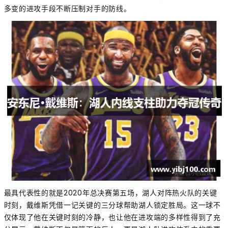
多变的进攻手段不断压制对手的防线。
最具代表性的就是2020年总决赛第五场，湖人对阵热火队的关键
时刻，戴维斯凭借一记关键的三分球帮助湖人锁定胜局。这一球不
仅体现了他在关键时刻的冷静，也让他在进攻端的多样性得到了充