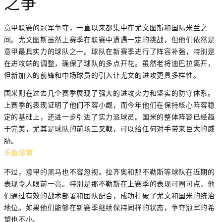
之争
意甲联赛的冠军争夺，一直以来都集中在尤文图斯和国际米兰之
间。尤文图斯虽然上赛季在联赛中遭遇一定的挑战，但他们依然是
意甲最具实力的球队之一。球队在新赛季进行了阵容补强，特别是
在进攻端的调整，确保了球队的多点开花。虽然老将迪巴拉离开，
但新加入的前锋和中场球员的引入让尤文的进攻更具多样性。
国米则在过去几个赛季展现了强大的进攻火力和坚实的防守体系。
上赛季的表现证明了他们不容小觑，而今年他们在保持核心阵容稳
定的基础上，还进一步引进了实力派球员。国米的整体阵容已经趋
于完美，尤其是球队的前场三叉戟，可以给任何对手带来巨大的威
胁。
乐鱼体育
不过，意甲的黑马也不容忽视。拉齐奥和那不勒斯等球队在近期的
表现令人眼前一亮。特别是那不勒斯在上赛季的表现可圈可点，他
们通过有效的战术部署和团队配合，成功打破了尤文和国米的统治
地位。如果他们能够在新赛季继续保持同样的状态，争夺冠军的希
望也不小。