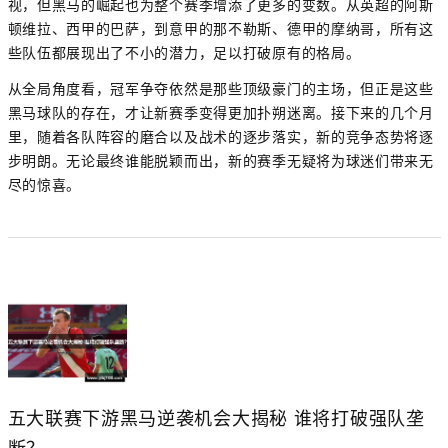
视，但黑马的崛起也为整个赛季增添了更多的变数。从英超的阿斯
顿维拉、西甲的巴萨，到意甲的那不勒斯、德甲的摩纳哥，所有这
些队伍都展现出了不小的潜力，足以打破原有的格局。
从全局角度看，冠军争夺依然是那些顶级豪门的主场，但正是这些
黑马球队的存在，才让新赛季变得更加扑朔迷离。接下来的几个月
里，随着各队阵容的磨合以及战术的逐步落实，新的竞争态势将逐
步明朗。无论最终谁能脱颖而出，新的赛季无疑将为球迷们带来无
尽的惊喜。
五大联赛下游黑马逆袭机会大揭秘 谁将打破强队垄