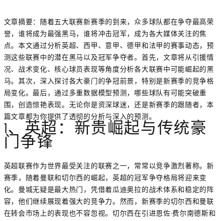
文章摘要：随着五大联赛新赛季的到来，众多球队都在争夺最高荣
誉，谁将成为最强黑马，谁将冲击冠军，成为各大媒体关注的焦
点。本文通过分析英超、西甲、意甲、德甲和法甲的赛事动态，预
测这些联赛中的潜在黑马以及冠军争夺者。首先，文章将从引援情
况、战术变化、核心球员表现等角度分析各大联赛中可能崛起的黑
马。其次，深入探讨各大豪门的争冠前景，特别是新赛季的竞争格
局变化。最后，通过多重数据模型预测，哪些球队有可能突破重
围，创造惊艳表现。无论你是资深球迷，还是新赛季的跟随者，本
篇文章都为你提供了透彻的分析与深入的预测。
1、英超：新贵崛起与传统豪
门争锋
英超联赛作为世界最受关注的联赛之一，常常以竞争激烈著称。新
赛季，随着曼联和切尔西的崛起，英超的冠军争夺格局将迎来变
化。曼城无疑是最大热门，凭借着瓜迪奥拉的战术体系和稳定的阵
容，他们继续展现着强大的竞争力。然而，新赛季的切尔西和曼联
在转会市场上的表现也不容忽视。切尔西在引进恩佐·费尔南德斯和