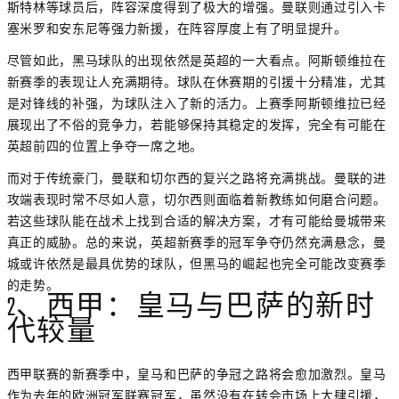
斯特林等球员后，阵容深度得到了极大的增强。曼联则通过引入卡
塞米罗和安东尼等强力新援，在阵容厚度上有了明显提升。
尽管如此，黑马球队的出现依然是英超的一大看点。阿斯顿维拉在
新赛季的表现让人充满期待。球队在休赛期的引援十分精准，尤其
是对锋线的补强，为球队注入了新的活力。上赛季阿斯顿维拉已经
展现出了不俗的竞争力，若能够保持其稳定的发挥，完全有可能在
英超前四的位置上争夺一席之地。
而对于传统豪门，曼联和切尔西的复兴之路将充满挑战。曼联的进
攻端表现时常不尽如人意，切尔西则面临着新教练如何磨合问题。
若这些球队能在战术上找到合适的解决方案，才有可能给曼城带来
真正的威胁。总的来说，英超新赛季的冠军争夺仍然充满悬念，曼
城或许依然是最具优势的球队，但黑马的崛起也完全可能改变赛季
的走势。
2、西甲：皇马与巴萨的新时
代较量
西甲联赛的新赛季中，皇马和巴萨的争冠之路将会愈加激烈。皇马
作为去年的欧洲冠军联赛冠军，虽然没有在转会市场上大肆引援，