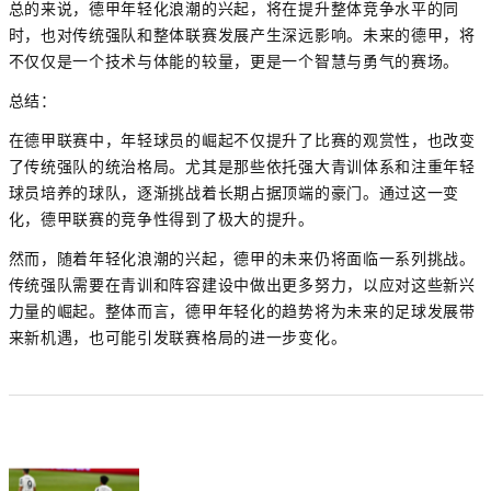
总的来说，德甲年轻化浪潮的兴起，将在提升整体竞争水平的同
时，也对传统强队和整体联赛发展产生深远影响。未来的德甲，将
不仅仅是一个技术与体能的较量，更是一个智慧与勇气的赛场。
总结：
在德甲联赛中，年轻球员的崛起不仅提升了比赛的观赏性，也改变
了传统强队的统治格局。尤其是那些依托强大青训体系和注重年轻
球员培养的球队，逐渐挑战着长期占据顶端的豪门。通过这一变
化，德甲联赛的竞争性得到了极大的提升。
然而，随着年轻化浪潮的兴起，德甲的未来仍将面临一系列挑战。
传统强队需要在青训和阵容建设中做出更多努力，以应对这些新兴
力量的崛起。整体而言，德甲年轻化的趋势将为未来的足球发展带
来新机遇，也可能引发联赛格局的进一步变化。