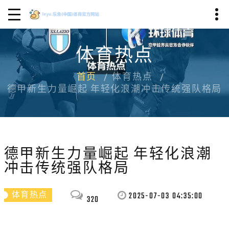
体育热点
首页
体育热点
德甲新生力量崛起 年轻化浪潮冲击传统强队格局
德甲新生力量崛起 年轻化浪潮
冲击传统强队格局
2025-07-03 04:35:00
体育热点
320