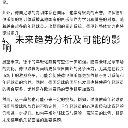
星。
此外，德国足球的青训体系在国际上也享有很高的声誉。许多德甲
俱乐部的青训体系被其他国家的俱乐部作为学习和借鉴的对象。随
着越来越多的年轻球员走出德国的青训系统，德甲的整体实力也将
逐渐提升。
4、未来趋势分析及可能的影
响
展望未来，德甲的年轻化趋势有望进一步加强。随着全球足球市场
的变化，德甲联赛将面临更多来自国外的竞争压力，尤其是在转会
市场上的激烈竞争，可能会促使德甲俱乐部更加依赖于青训系统和
年轻球员的培养。同时，德国足球的国际化发展也将使得年轻球员
的机会更多，尤其是在欧洲赛场的竞争将更加激烈。
然而，这一趋势也可能带来一定的挑战。例如，过度依赖年轻球员
可能导致球队阵容的不稳定性，且年轻球员的心理素质和比赛经验
仍需进一步提升。如何平衡年轻球员与经验丰富球员的比例，将是
未来德甲俱乐部面临的重要课题。