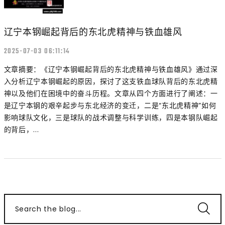
辽宁本钢崛起背后的东北虎精神与铁血雄风
2025-07-03 06:11:14
文章摘要：《辽宁本钢崛起背后的东北虎精神与铁血雄风》通过深
入分析辽宁本钢崛起的原因，探讨了这支铁血球队背后的东北虎精
神以及他们在困境中的奋斗历程。文章从四个方面进行了阐述：一
是辽宁本钢的艰辛起步与东北经济的变迁，二是“东北虎精神”如何
影响球队文化，三是球队的战术调整与科学训练，四是本钢队崛起
的背后，...
Search the blog...