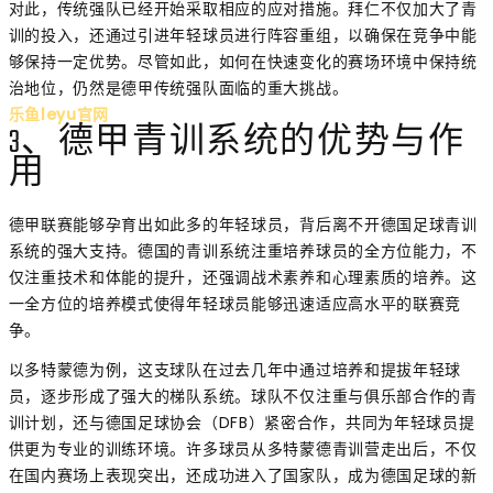
对此，传统强队已经开始采取相应的应对措施。拜仁不仅加大了青
训的投入，还通过引进年轻球员进行阵容重组，以确保在竞争中能
够保持一定优势。尽管如此，如何在快速变化的赛场环境中保持统
治地位，仍然是德甲传统强队面临的重大挑战。
乐鱼leyu官网
3、德甲青训系统的优势与作
用
德甲联赛能够孕育出如此多的年轻球员，背后离不开德国足球青训
系统的强大支持。德国的青训系统注重培养球员的全方位能力，不
仅注重技术和体能的提升，还强调战术素养和心理素质的培养。这
一全方位的培养模式使得年轻球员能够迅速适应高水平的联赛竞
争。
以多特蒙德为例，这支球队在过去几年中通过培养和提拔年轻球
员，逐步形成了强大的梯队系统。球队不仅注重与俱乐部合作的青
训计划，还与德国足球协会（DFB）紧密合作，共同为年轻球员提
供更为专业的训练环境。许多球员从多特蒙德青训营走出后，不仅
在国内赛场上表现突出，还成功进入了国家队，成为德国足球的新