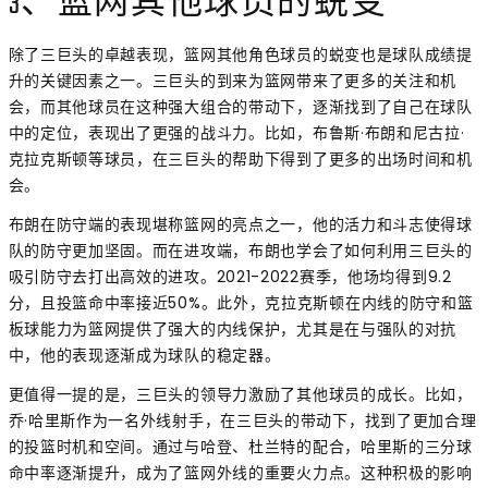
3、篮网其他球员的蜕变
除了三巨头的卓越表现，篮网其他角色球员的蜕变也是球队成绩提
升的关键因素之一。三巨头的到来为篮网带来了更多的关注和机
会，而其他球员在这种强大组合的带动下，逐渐找到了自己在球队
中的定位，表现出了更强的战斗力。比如，布鲁斯·布朗和尼古拉·
克拉克斯顿等球员，在三巨头的帮助下得到了更多的出场时间和机
会。
布朗在防守端的表现堪称篮网的亮点之一，他的活力和斗志使得球
队的防守更加坚固。而在进攻端，布朗也学会了如何利用三巨头的
吸引防守去打出高效的进攻。2021-2022赛季，他场均得到9.2
分，且投篮命中率接近50%。此外，克拉克斯顿在内线的防守和篮
板球能力为篮网提供了强大的内线保护，尤其是在与强队的对抗
中，他的表现逐渐成为球队的稳定器。
更值得一提的是，三巨头的领导力激励了其他球员的成长。比如，
乔·哈里斯作为一名外线射手，在三巨头的带动下，找到了更加合理
的投篮时机和空间。通过与哈登、杜兰特的配合，哈里斯的三分球
命中率逐渐提升，成为了篮网外线的重要火力点。这种积极的影响