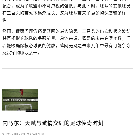
配合，成为了联盟中不可忽视的强队。与此同时，球队的其他球员
在三巨头的带动下逐渐成长，这为球队带来了更多的深度和多样
性。
然而，健康问题仍然是篮网的最大隐患。三巨头的伤病和状态波动
将直接影响球队的争冠前景。总体来说，篮网的未来充满变数，但
若能够确保核心球员的健康，篮网无疑是未来几年中最有可能争夺
总冠军的球队之一。
内马尔：天赋与激情交织的足球传奇时刻
2025-06-29 22:46:03